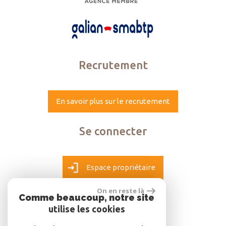
Recrutement
En savoir plus sur le recrutement
Se connecter
Espace propriétaire
On en reste là
Comme beaucoup, notre site
utilise les cookies
réalisé par