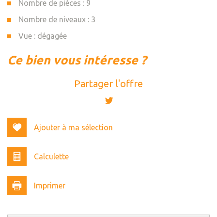
Nombre de pièces : 9
Nombre de niveaux : 3
Vue : dégagée
la ville de aix-les-bains (73100)
ce bien vous intéresse ?
+
Partager l'offre
−
Ajouter à ma sélection
Calculette
Imprimer
Leaflet
|
©
Jawg
Maps
|
© OpenStreetMap