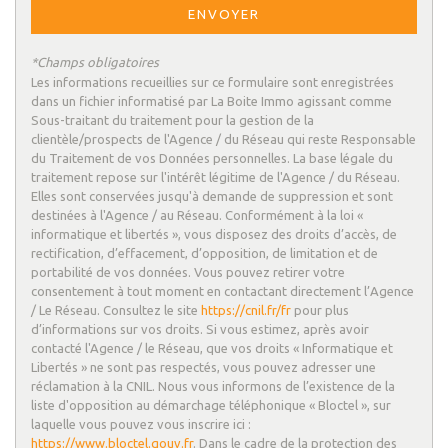
ENVOYER
Nombre d'habitants
28 729
*Champs obligatoires
Propriétaires (vs. locataires)
52,47 %
Les informations recueillies sur ce formulaire sont enregistrées
dans un fichier informatisé par La Boite Immo agissant comme
Taxe habitation
13,77 %
Sous-traitant du traitement pour la gestion de la
clientèle/prospects de l'Agence / du Réseau qui reste Responsable
Taxe foncière
25,04 %
du Traitement de vos Données personnelles. La base légale du
Habitants de moins de 25 ans
25,72 %
traitement repose sur l'intérêt légitime de l'Agence / du Réseau.
Elles sont conservées jusqu'à demande de suppression et sont
Habitants de 25 à 55 ans
36,54 %
destinées à l'Agence / au Réseau. Conformément à la loi «
informatique et libertés », vous disposez des droits d’accès, de
Habitants de plus de 55 ans
37,73 %
rectification, d’effacement, d’opposition, de limitation et de
portabilité de vos données. Vous pouvez retirer votre
Nombre d'enfants par famille
0,81
consentement à tout moment en contactant directement l’Agence
Familles sans enfant
52,64 %
/ Le Réseau. Consultez le site
https://cnil.fr/fr
pour plus
d’informations sur vos droits. Si vous estimez, après avoir
Familles avec 1 ou 2 enfants
0,59 %
contacté l'Agence / le Réseau, que vos droits « Informatique et
Libertés » ne sont pas respectés, vous pouvez adresser une
Maisons
23,60 %
réclamation à la CNIL. Nous vous informons de l’existence de la
Appartements
76,40 %
liste d'opposition au démarchage téléphonique « Bloctel », sur
laquelle vous pouvez vous inscrire ici :
Familles avec 3 enfants
5,17 %
https://www.bloctel.gouv.fr
. Dans le cadre de la protection des