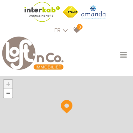
0
FR
+
−