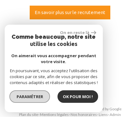
En savoir plus sur le recrutement
Se connecter
On en reste là
Comme beaucoup, notre site
utilise les cookies
Espace propriétaire
On aimerait vous accompagner pendant
votre visite.
En poursuivant, vous acceptez l'utilisation des
cookies par ce site, afin de vous proposer des
réalisé par
contenus adaptés et réaliser des statistiques !
PARAMÉTRER
OK POUR MOI !
© 2026 | Tous droits réservés | Traduction powered by Google
Plan du site
Mentions légales
Nos honoraires
Liens
Admin
Site internet compatible multi-supports,