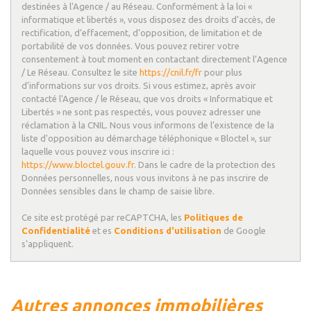
destinées à l'Agence / au Réseau. Conformément à la loi «
Taxe foncière
29,43 %
informatique et libertés », vous disposez des droits d’accès, de
rectification, d’effacement, d’opposition, de limitation et de
Habitants de moins de 25 ans
33,25 %
portabilité de vos données. Vous pouvez retirer votre
Habitants de 25 à 55 ans
38,85 %
consentement à tout moment en contactant directement l’Agence
/ Le Réseau. Consultez le site
https://cnil.fr/fr
pour plus
Habitants de plus de 55 ans
27,90 %
d’informations sur vos droits. Si vous estimez, après avoir
contacté l'Agence / le Réseau, que vos droits « Informatique et
Nombre d'enfants par famille
1
Libertés » ne sont pas respectés, vous pouvez adresser une
Familles sans enfant
45,57 %
réclamation à la CNIL. Nous vous informons de l’existence de la
liste d'opposition au démarchage téléphonique « Bloctel », sur
Familles avec 1 ou 2 enfants
5,97 %
laquelle vous pouvez vous inscrire ici :
https://www.bloctel.gouv.fr
. Dans le cadre de la protection des
Maisons
14,31 %
Données personnelles, nous vous invitons à ne pas inscrire de
Appartements
85,69 %
Données sensibles dans le champ de saisie libre.
Familles avec 3 enfants
7,50 %
Ce site est protégé par reCAPTCHA, les
Politiques de
Confidentialité
et es
Conditions d'utilisation
de Google
s'appliquent.
autres annonces immobilières