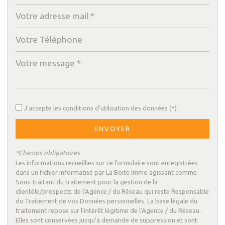
Enseignement supérieur
Lycée
Bibliothèque
Gare ferroviaire
Bureau de poste
J'accepte les conditions d'utilisation des données (*)
Mairie
ENVOYER
Presse et Tabac
*Champs obligatoires
statistiques
Les informations recueillies sur ce formulaire sont enregistrées
dans un fichier informatisé par La Boite Immo agissant comme
Sous-traitant du traitement pour la gestion de la
Nombre d'habitants
58 036
clientèle/prospects de l'Agence / du Réseau qui reste Responsable
du Traitement de vos Données personnelles. La base légale du
Propriétaires (vs. locataires)
39,95 %
traitement repose sur l'intérêt légitime de l'Agence / du Réseau.
Taxe habitation
21,23 %
Elles sont conservées jusqu'à demande de suppression et sont