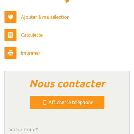
Ajouter à ma sélection
Calculette
Imprimer
Leaflet
|
©
Jawg
Maps
|
© OpenStreetMap
nous contacter
Bar
Cinéma
Afficher le téléphone
Collège
École maternelle
École primaire