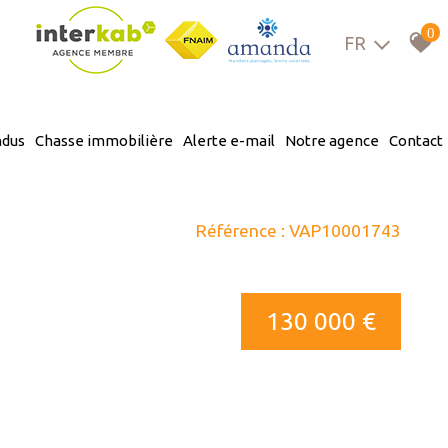
0
FR
ndus
chasse immobilière
alerte e-mail
notre agence
contact
concept
Référence : VAP10001743
spécificités
de vous à moi
130 000 €
galerie
actualités