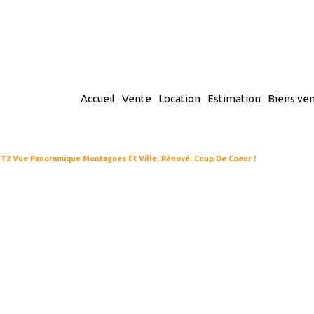
accueil
vente
location
estimation
biens ve
nos exclusivités
villas
2 Vue Panoramique Montagnes Et Ville, Rénové. Coup De Coeur !
appartements
appartements
villas
terrains
prestige
autres
viager
locaux / commerces