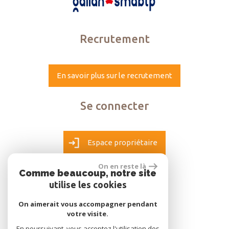
Recrutement
En savoir plus sur le recrutement
Se connecter
Espace propriétaire
On en reste là
Comme beaucoup, notre site
utilise les cookies
réalisé par
On aimerait vous accompagner pendant
votre visite.
En poursuivant, vous acceptez l'utilisation des