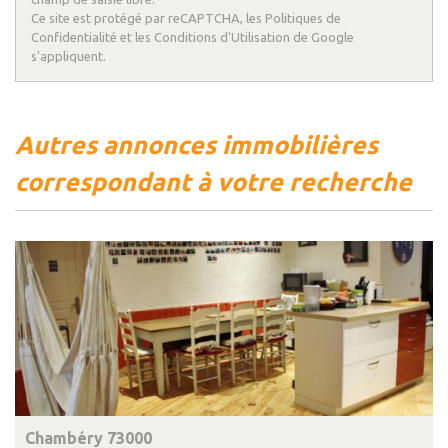
Ce site est protégé par reCAPTCHA, les
Politiques de
Familles avec 3 enfants
7,50 %
Confidentialité
et les
Conditions d'Utilisation
de Google
s'appliquent.
autres annonces immobilières
correspondant à votre recherche
Chambéry 73000