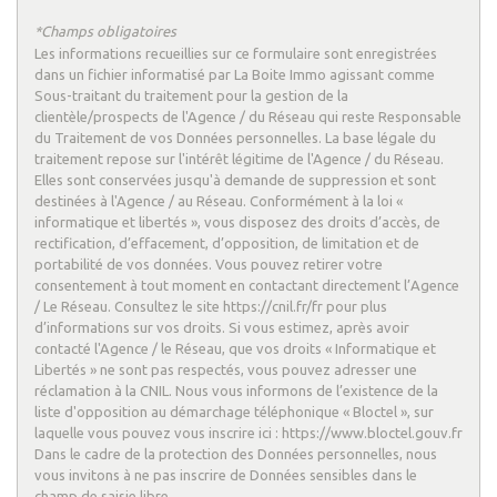
*Champs obligatoires
statistiques
Les informations recueillies sur ce formulaire sont enregistrées
dans un fichier informatisé par La Boite Immo agissant comme
Sous-traitant du traitement pour la gestion de la
Nombre d'habitants
58 036
clientèle/prospects de l'Agence / du Réseau qui reste Responsable
du Traitement de vos Données personnelles. La base légale du
Propriétaires (vs. locataires)
39,95 %
traitement repose sur l'intérêt légitime de l'Agence / du Réseau.
Taxe habitation
21,23 %
Elles sont conservées jusqu'à demande de suppression et sont
destinées à l'Agence / au Réseau. Conformément à la loi «
Taxe foncière
29,43 %
informatique et libertés », vous disposez des droits d’accès, de
rectification, d’effacement, d’opposition, de limitation et de
Habitants de moins de 25 ans
33,25 %
portabilité de vos données. Vous pouvez retirer votre
Habitants de 25 à 55 ans
38,85 %
consentement à tout moment en contactant directement l’Agence
/ Le Réseau. Consultez le site https://cnil.fr/fr pour plus
Habitants de plus de 55 ans
27,90 %
d’informations sur vos droits. Si vous estimez, après avoir
contacté l'Agence / le Réseau, que vos droits « Informatique et
Nombre d'enfants par famille
1
Libertés » ne sont pas respectés, vous pouvez adresser une
Familles sans enfant
45,57 %
réclamation à la CNIL. Nous vous informons de l’existence de la
liste d'opposition au démarchage téléphonique « Bloctel », sur
Familles avec 1 ou 2 enfants
5,97 %
laquelle vous pouvez vous inscrire ici : https://www.bloctel.gouv.fr
Dans le cadre de la protection des Données personnelles, nous
Maisons
14,31 %
vous invitons à ne pas inscrire de Données sensibles dans le
Appartements
85,69 %
champ de saisie libre.