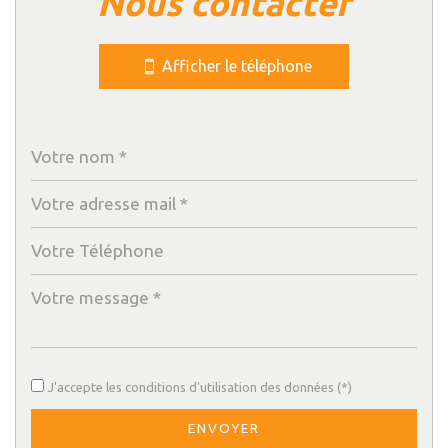
nous contacter
Cinéma
Afficher le téléphone
Collège
École maternelle
École primaire
Enseignement supérieur
Lycée
Bibliothèque
Gare ferroviaire
Bureau de poste
J'accepte les conditions d'utilisation des données (*)
Mairie
ENVOYER
Presse et Tabac