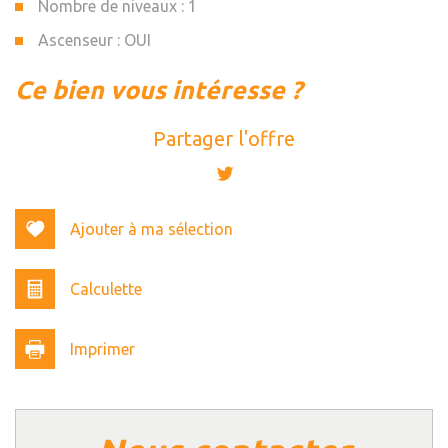
Nombre de niveaux : 1
Ascenseur : OUI
la ville de chambéry (73000)
ce bien vous intéresse ?
+
Partager l'offre
−
Ajouter à ma sélection
Calculette
Imprimer
Leaflet
|
©
Jawg
Maps
|
© OpenStreetMap
Bar