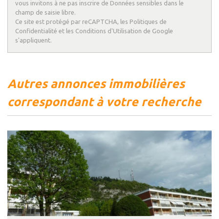
vous invitons à ne pas inscrire de Données sensibles dans le
Familles avec 3 enfants
6,06 %
champ de saisie libre.
Ce site est protégé par reCAPTCHA, les
Politiques de
Confidentialité
et les
Conditions d'Utilisation
de Google
s'appliquent.
autres annonces immobilières
correspondant à votre recherche