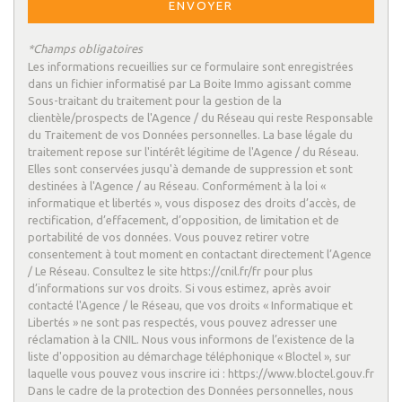
ENVOYER
statistiques
*Champs obligatoires
Les informations recueillies sur ce formulaire sont enregistrées
Nombre d'habitants
11 453
dans un fichier informatisé par La Boite Immo agissant comme
Propriétaires (vs. locataires)
59,90 %
Sous-traitant du traitement pour la gestion de la
clientèle/prospects de l'Agence / du Réseau qui reste Responsable
Taxe habitation
11,30 %
du Traitement de vos Données personnelles. La base légale du
traitement repose sur l'intérêt légitime de l'Agence / du Réseau.
Taxe foncière
19,62 %
Elles sont conservées jusqu'à demande de suppression et sont
Habitants de moins de 25 ans
28,28 %
destinées à l'Agence / au Réseau. Conformément à la loi «
informatique et libertés », vous disposez des droits d’accès, de
Habitants de 25 à 55 ans
39,40 %
rectification, d’effacement, d’opposition, de limitation et de
portabilité de vos données. Vous pouvez retirer votre
Habitants de plus de 55 ans
32,32 %
consentement à tout moment en contactant directement l’Agence
Nombre d'enfants par famille
0,81
/ Le Réseau. Consultez le site https://cnil.fr/fr pour plus
d’informations sur vos droits. Si vous estimez, après avoir
Familles sans enfant
53,96 %
contacté l'Agence / le Réseau, que vos droits « Informatique et
Libertés » ne sont pas respectés, vous pouvez adresser une
Familles avec 1 ou 2 enfants
39,24 %
réclamation à la CNIL. Nous vous informons de l’existence de la
liste d'opposition au démarchage téléphonique « Bloctel », sur
Maisons
41,48 %
laquelle vous pouvez vous inscrire ici : https://www.bloctel.gouv.fr
Appartements
58,52 %
Dans le cadre de la protection des Données personnelles, nous