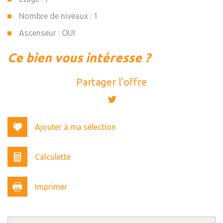
Nombre de niveaux : 1
Ascenseur : OUI
la ville de la motte-servolex
ce bien vous intéresse ?
(73290)
Partager l'offre
+
−
Ajouter à ma sélection
Calculette
Imprimer