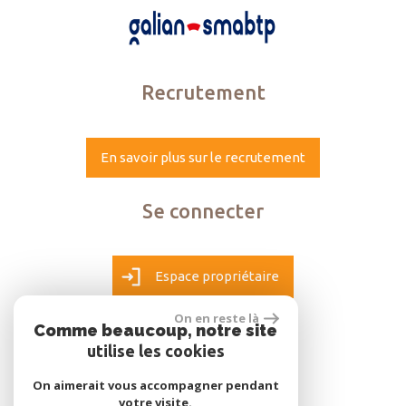
Recrutement
En savoir plus sur le recrutement
Se connecter
Espace propriétaire
On en reste là
Comme beaucoup, notre site
utilise les cookies
réalisé par
On aimerait vous accompagner pendant
votre visite.