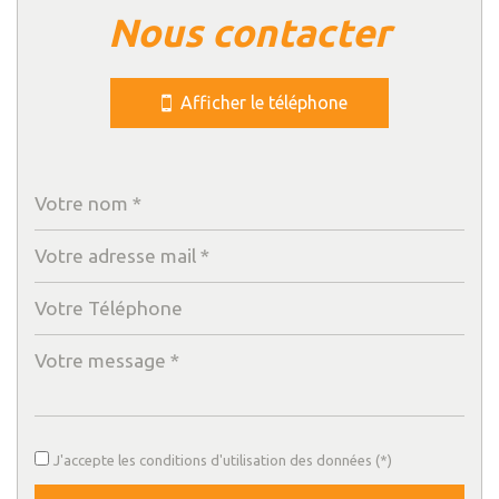
nous contacter
Leaflet
|
©
Jawg
Maps
|
© OpenStreetMap
Cinéma
Afficher le téléphone
Collège
École maternelle
École primaire
Enseignement supérieur
Lycée
Bibliothèque
Bureau de poste
Mairie
J'accepte les conditions d'utilisation des données (*)
Presse et Tabac